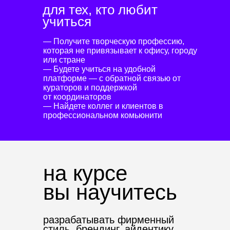
для тех, кто любит
учиться
— Получите творческую профессию,
которая не привязывает к офису, городу
или стране
— Будете учиться на удобной
платформе — с обратной связью от
кураторов и поддержкой
от координаторов
— Найдете коллег и клиентов в
профессиональном комьюнити
на курсе
вы научитесь
разрабатывать фирменный
стиль, брендинг, айдентику,