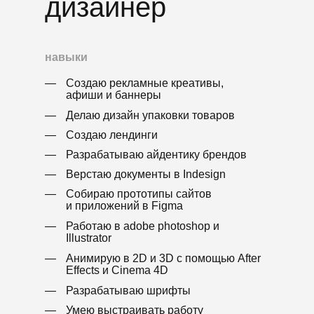
дизайнер
СОФЬЯ НАРБУТ
старший менеджер
проектов embacy
навыки
Работала с VK, Skyeng,
Почта Банк,
VCV.me
—
Создаю рекламные креативы,
афиши и баннеры
—
Делаю дизайн упаковки товаров
ВАЛЕНТИН БОРИСОВ
арт-директор s&s
—
Создаю лендинги
technologies
—
Разрабатываю айдентику брендов
Графический дизайнер,
—
Верстаю документы в Indesign
тильда-эксперт. Работал
с Haribo, Rybakov,
—
Собираю прототипы сайтов
Аврора
и приложений в Figma
—
Работаю в adobe photoshop и
Illustrator
САША ЛОГИНЕВСКАЯ
дизайн-директор
—
Анимирую в 2D и 3D с помощью After
«азбуки вкуса»
Effects и Cinema 4D
Автор курса по дизайну
—
Разрабатываю шрифты
упаковки. Работала c Epica,
—
Умею выстраивать работу
Победа, X5 Retail Group,